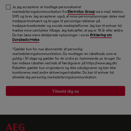
e-
Ja, jeg accepterer at modtage personaliseret
mailadresse
Electrolux Group
markedsføringskommunikation fra
via e-mail, telefon,
SMS og brev. Jeg accepterer også, at mine personoplysninger deles med
tredjepartsnetværk og bruges til personlige reklamer på
tredjepartswebsteder og sociale medieplatforme. Jeg kan til enhver tid
trække mine samtykker tilbage. Jeg bekræfter, at jeg er 18 år eller ældre.
Erklæring om
Du kan læse mere detaljerede oplysninger i vores
Databeskyttelse
.
*Gælder kun for nye abonnenter af personlig
markedsføringskommunikation. Du modtager en rabatkode, som er
gyldig i 30 dage og gælder for én ordre pr. hjemmeside, pr. bruger. Du
kan indløse rabatten ved køb af færdigvarer på https://www.aeg.dk/.
Rabatten gælder kun originalpris og ikke udsalgsvarer og kan ikke
kombineres med andre aktiveringer/rabatter. Du kan til enhver tid
afmelde dig personlig markedsføringskommunikation.
Tilmeld dig nu