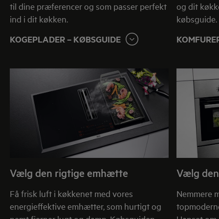
til dine præferencer og som passer perfekt
og dit køkk
ind i dit køkken.
købsguide.
KOGEPLADER – KØBSGUIDE
KOMFURER
Vælg den rigtige emhætte
Vælg den
Få frisk luft i køkkenet med vores
Nemmere m
energieffektive emhætter, som hurtigt og
topmoderne
nemt fjerner lugt og damp. Købsguiden
Uanset om d