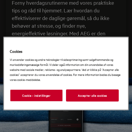
Forny hverdagsrutinerne med vores praktiske
tips og råd til hjemmet. Lær hvordan du
effektiviserer de daglige gøremål, så du ikke
behøver at stresse, og finder nye,
energieffektive løsninger. Med AEG er den
nemmere at kombinere en bæredygtig livsstil
med uovertruffen komfort.
Cookies
Vi anvender cookies og andre teknologier til sideoptimering samt salgsfremmende og
Se vores blog
markedsføringsmæssige formål. Vi deler også information om din anvendelse af vores
website med sociale medier, reklame- og analysepartnere. Ved at klikke på “Accepter alle
cookies” accepterer du vores anvendelse af cookies. For mere information bedes du besøge
vores cookie-meddelelse.
Cookie - indstillinger
Accepter alle cookies