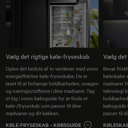
Vælg det rigtige køle-fryseskab
Vælg det 
Oplev det bedste af to verdener med vores
Bevar fris
energieffektive køle-fryseskabe. De er
køleskabe e
lavet til at forlænge holdbarheden, smagen
madvarer f
og næringsstofferne i dine madvarer. Tag
teknologi 
et kig i vores købsguide for at finde et
holdbarhed.
køle-/fryseskab som passer til dine
købsguide f
madvaner og dit køkken.
passer til 
KØLE-FRYSESKAB – KØBSGUIDE
KØLESKAB