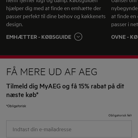
hjælper dig med at finde en emhætte der
nybegynder
passer perfekt til dine behov og køkkenets
at finde e
design.
passer i ne
EMHÆTTER - KØBSGUIDE
OVNE - K
FÅ MERE UD AF AEG
Tilmeld dig MyAEG og få 15% rabat på dit
næste køb*
*Obligatorisk
Obligatorisk felt
Indtast
din