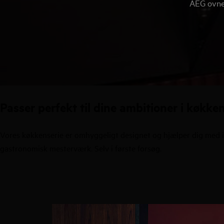
AEG ovne 
Passer perfekt til dine ambitioner i køkke
Vores køkkenserie er omhyggeligt designet og hjælper dig med inn
gastronomisk mesterværk. Selv i første forsøg.