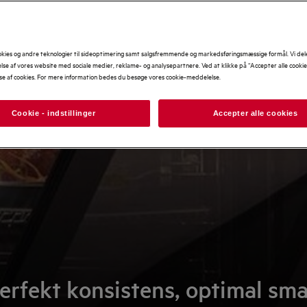
okies og andre teknologier til sideoptimering samt salgsfremmende og markedsføringsmæssige formål. Vi del
se af vores website med sociale medier, reklame- og analysepartnere. Ved at klikke på “Accepter alle cooki
se af cookies. For mere information bedes du besøge vores cookie-meddelelse.
Cookie - indstillinger
Accepter alle cookies
erfekt konsistens, optimal sm