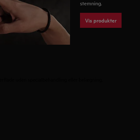
stemning.
Vis produkter
rflade uden specialbehandling eller belægning.