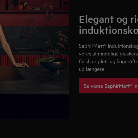
Elegant og r
induktionsk
SaphirMatt® Induktionskog
vores almindelige glasker
finish er plet- og fingeraf
ud længere.
Se vores SaphirMatt® i