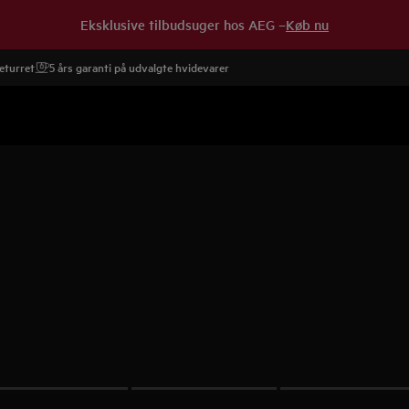
Eksklusive tilbudsuger hos AEG –
Køb nu
eturret
5 års garanti på udvalgte hvidevarer