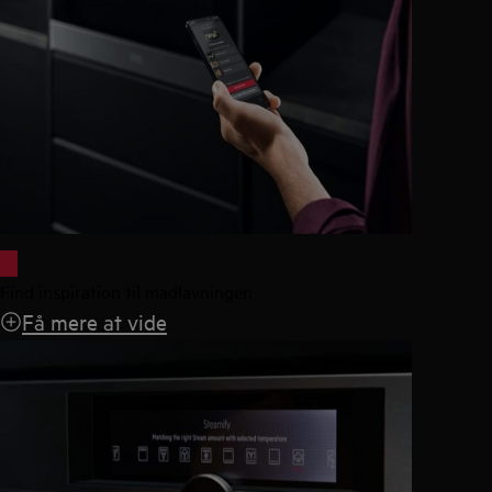
Find inspiration til madlavningen
Få mere at vide