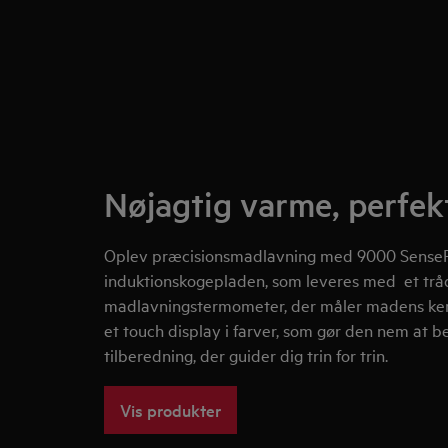
Nøjagtig varme, perfekt
Oplev præcisionsmadlavning med 9000 Sense
induktionskogepladen, som leveres med et trå
madlavningstermometer, der måler madens ker
et touch display i farver, som gør den nem at be
tilberedning, der guider dig trin for trin.
Vis produkter