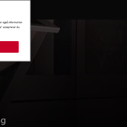
Ovne
er også information
es” accepterer du
ag