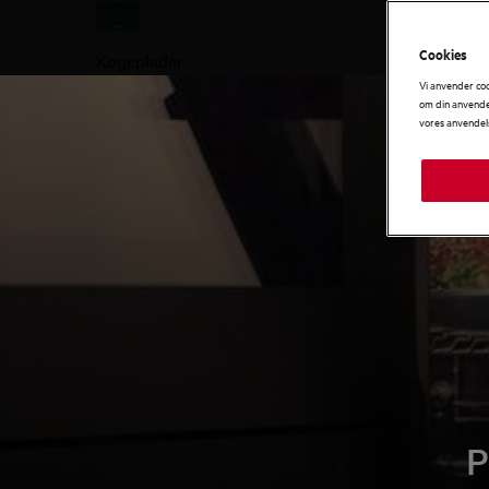
Cookies
Kogeplader
Vi anvender co
om din anvendel
vores anvendel
P