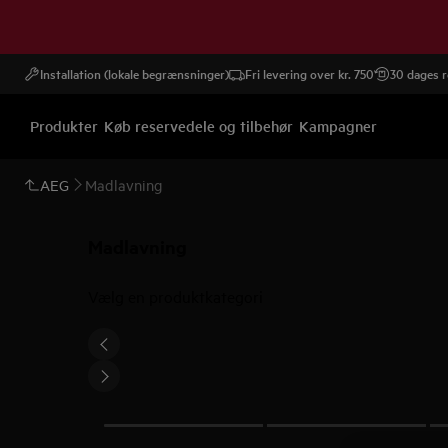
Installation (lokale begrænsninger)
Fri levering over kr. 750
30 dages r
Produkter
Køb reservedele og tilbehør
Kampagner
AEG
Madlavning
Madlavning
Vælg en produktkategori