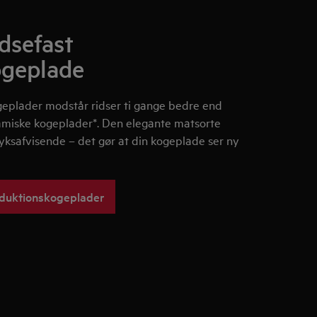
idsefast
ogeplade
eplader modstår ridser ti gange bedre end
amiske kogeplader*. Den elegante matsorte
tryksafvisende – det gør at din kogeplade ser ny
nduktionskogeplader