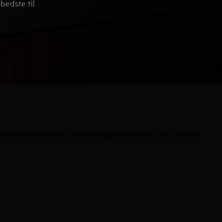
bedste til
 og de teknikker, du skal bruge for at gøre hver ret til et