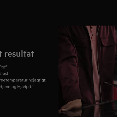
 resultat
Pro®
dløst
netemperatur nøjagtigt,
tjene og Hjælp til