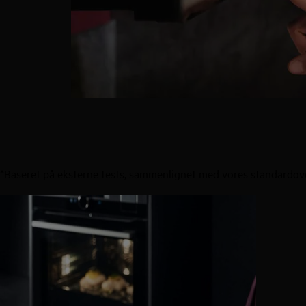
*Baseret på eksterne tests, sammenlignet med vores standardove