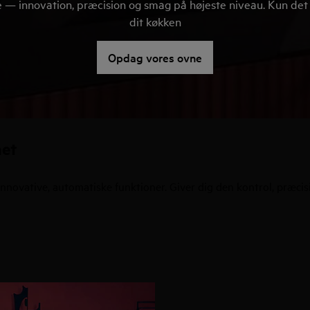
— innovation, præcision og smag på højeste niveau. Kun det 
dit køkken
Opdag vores ovne
net
ovative, automatiske funktioner. Giver dig den kontrol, præcision