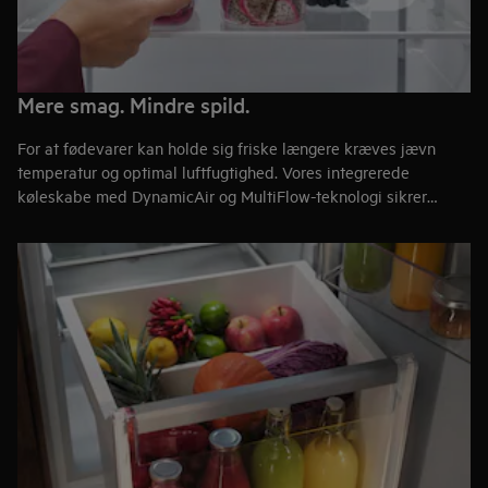
Mere smag. Mindre spild.
For at fødevarer kan holde sig friske længere kræves jævn
temperatur og optimal luftfugtighed. Vores integrerede
køleskabe med DynamicAir og MultiFlow-teknologi sikrer
konstant luftcirkulation, som køler jævnt på alle hylder. Det
reducerer bakterievækst, bevarer smag og giver længere
holdbarhed.