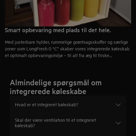
Smart opbevaring med plads til det hele.
Med justerbare hylder, rummelige grøntsagsskuffer og særlige
zoner som LongFresh 0 °C* skaber vores integrerede køleskab
et optimalt opbevaringsmiljø – til alt fra æg til friske
krydderurter eller flasker. Et køleskab der kombinerer
fleksibilitet, orden og maksimal friskhed.
Almindelige spørgsmål om
integrerede køleskabe
Hvad er et integreret køleskab?
Skal der være ventilation til et integreret
køleskab?