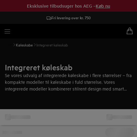
Eksklusive tilbudsuger hos AEG –
Køb nu
Fri levering over kr. 750
Køleskabe
Integreret køleskab
Integreret køleskab
Se vores udvalg af integrerede køleskabe i flere størrelser – fra
kompakte modeller til køleskabe i fuld størrelse. Vores
integrerede modeller kombinerer stilrent design med smart
teknologi som bevarer madens friskhed længere. Gør dit
køkken til et sted hvor design møder innovation.