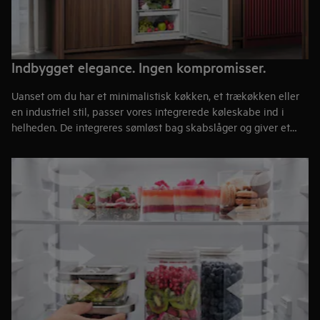
Indbygget elegance. Ingen kompromisser.
Uanset om du har et minimalistisk køkken, et trækøkken eller
en industriel stil, passer vores integrerede køleskabe ind i
helheden. De integreres sømløst bag skabslåger og giver et
stilrent, ensartet udtryk. Resultatet er et køkken, hvor form,
funktion og æstetik mødes og giver et luksuriøst
helhedsindtryk. Køleskabet kan også kombineres med en
integreret fryser
.