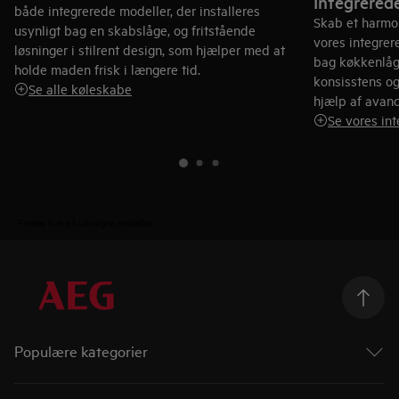
Integrerede
både integrerede modeller, der installeres
Skab et harmo
usynligt bag en skabslåge, og fritstående
vores integrer
løsninger i stilrent design, som hjælper med at
bag køkkenlåg
holde maden frisk i længere tid.
konsisstens og
Se alle køleskabe
hjælp af avanc
Se vores int
*Findes kun på udvalgte modeller
Populære kategorier
Ovne