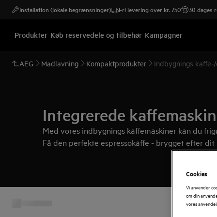
Installation (lokale begrænsninger)
Fri levering over kr. 750
30 dages r
Produkter
Køb reservedele og tilbehør
Kampagner
AEG
Madlavning
Kompaktprodukter
Indbygnings kaffe-
Integrerede kaffemaskin
Med vores indbygnings kaffemaskiner kan du frig
Få den perfekte espressokaffe - brygget efter dit
Cookies
Vi anvender co
om din anvendel
vores anvendel