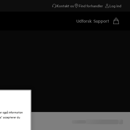
Kontakt os
Find forhandler
Log ind
Udforsk
Support
er også information
es” accepterer du