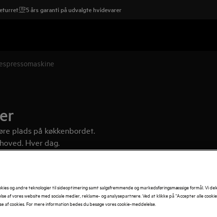
eturret
5 års garanti på udvalgte hvidevarer
/espressomaskine
er
øre plads på køkkenbordet.
 hoved. Hver dag.
okies og andre teknologier til sideoptimering samt salgsfremmende og markedsføringsmæssige formål. Vi del
se af vores website med sociale medier, reklame- og analysepartnere. Ved at klikke på “Accepter alle cooki
se af cookies. For mere information bedes du besøge vores cookie-meddelelse.