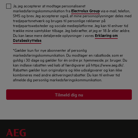
e-
Ja, jeg accepterer at modtage personaliseret
mailadresse
Electrolux Group
markedsføringskommunikation fra
via e-mail, telefon,
SMS og brev. Jeg accepterer også, at mine personoplysninger deles med
tredjepartsnetværk og bruges til personlige reklamer på
tredjepartswebsteder og sociale medieplatforme. Jeg kan til enhver tid
trække mine samtykker tilbage. Jeg bekræfter, at jeg er 18 år eller ældre.
Erklæring om
Du kan læse mere detaljerede oplysninger i vores
Databeskyttelse
.
*Gælder kun for nye abonnenter af personlig
markedsføringskommunikation. Du modtager en rabatkode, som er
gyldig i 30 dage og gælder for én ordre pr. hjemmeside, pr. bruger. Du
kan indløse rabatten ved køb af færdigvarer på https://www.aeg.dk/.
Rabatten gælder kun originalpris og ikke udsalgsvarer og kan ikke
kombineres med andre aktiveringer/rabatter. Du kan til enhver tid
afmelde dig personlig markedsføringskommunikation.
Tilmeld dig nu