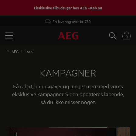
Eksklusive tilbudsuger hos AEG –
Køb nu
Fri levering over kr. 750
Søg
0
Menu
AEG
Local
KAMPAGNER
Få rabat, bonusgaver og meget mere med vores
eksklusive kampagner. Siden opdateres løbende,
så du ikke misser noget.