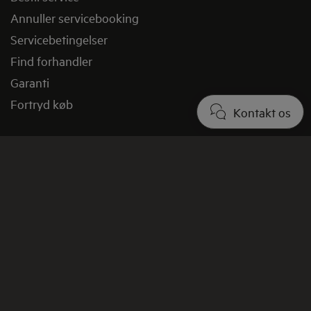
Annuller servicebooking
Servicebetingelser
Find forhandler
Garanti
Fortryd køb
Kontakt os
Kontakt AEG
Få vores nyhedsbrev
Registrer dit produkt
Skriv en anmeldelse
Facebook
Youtube
Om AEG