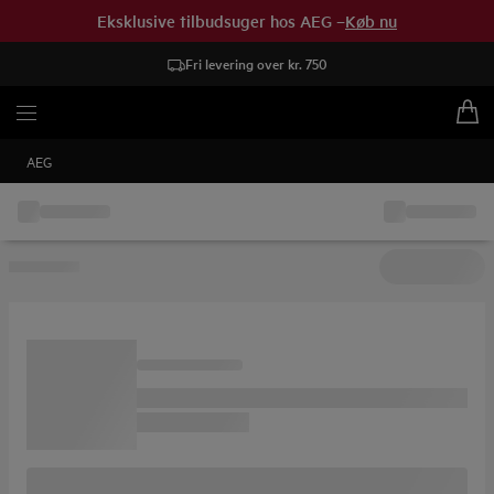
Eksklusive tilbudsuger hos AEG –
Køb nu
Fri levering over kr. 750
AEG