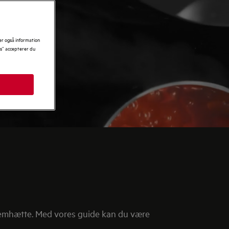
er også information
es” accepterer du
 emhætte. Med vores guide kan du være