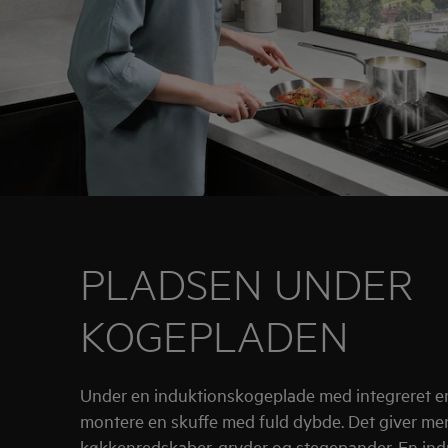
PLADSEN UNDER
KOGEPLADEN
Under en induktionskogeplade med integreret 
montere en skuffe med fuld dybde. Det giver mere
køkkenredskaber, gryder og stegepander. En in