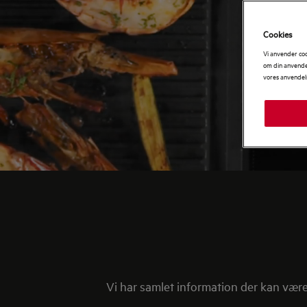
Cookies
Vi anvender co
om din anvendel
vores anvendel
Vi har samlet information der kan væ