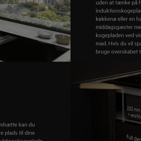
uden at tænke på h
induktionskogepla
køkkenø eller en 
middagsgæster mens
kogepladen ved vin
mad. Hvis du vil s
bruge overskabet t
emhætte kan du
 plads til dine
duktionskogeplade