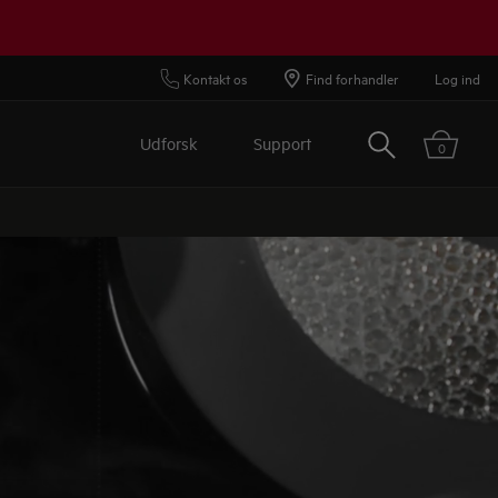
Kontakt os
Find forhandler
Log ind
Søg
Udforsk
Support
0