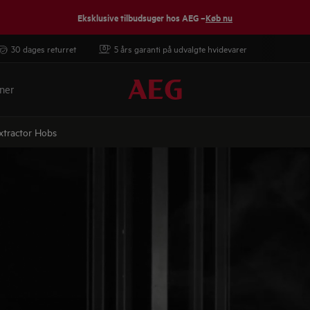
Eksklusive tilbudsuger hos AEG –
Køb nu
30 dages returret
5 års garanti på udvalgte hvidevarer
ner
xtractor Hobs