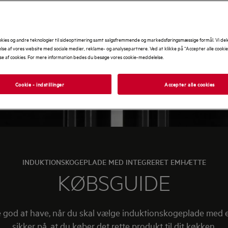
okies og andre teknologier til sideoptimering samt salgsfremmende og markedsføringsmæssige formål. Vi del
se af vores website med sociale medier, reklame- og analysepartnere. Ved at klikke på “Accepter alle cooki
se af cookies. For mere information bedes du besøge vores cookie-meddelelse.
Cookie - indstillinger
Accepter alle cookies
INDUKTIONSKOGEPLADE MED INTEGRERET EMHÆTTE
KØBSGUIDE
re god at have, når du skal vælge induktionskogeplade med
sikker på, at du køber det rette produkt til dit køkken.