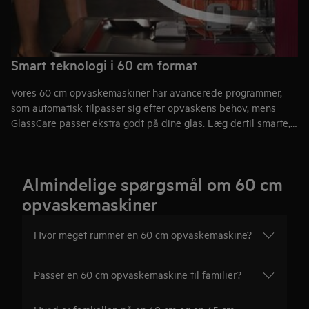
Smart teknologi i 60 cm format
Vores 60 cm opvaskemaskiner har avancerede programmer,
som automatisk tilpasser sig efter opvaskens behov, mens
GlassCare passer ekstra godt på dine glas. Læg dertil smarte,
ergonomiske løsninger, der gør det nemt og bekvemt at tømme
og fylde maskinen. Resultatet er innovativ teknologi, der
leverer et pålideligt resultat i hver eneste opvask –
Almindelige spørgsmål om 60 cm
skræddersyet til din hverdag
opvaskemaskiner
Hvor meget rummer en 60 cm opvaskemaskine?
Passer en 60 cm opvaskemaskine til familier?