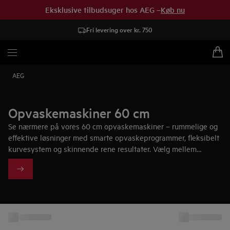
Eksklusive tilbudsuger hos AEG –
Køb nu
Fri levering over kr. 750
AEG
Opvaskemaskiner 60 cm
Se nærmere på vores 60 cm opvaskemaskiner – rummelige og
effektive løsninger med smarte opvaskeprogrammer, fleksibelt
kurvesystem og skinnende rene resultater. Vælg mellem
integrerede maskiner og modeller til underbygning, så du
finder en løsning der både passer til dit køkken og din
hverdag.