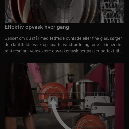
Effektiv opvask hver gang
Uanset om du står med fedtede ovnfade eller fine glas, sørger
den kraftfulde vask og smarte vandfordeling for et skinnende
rent resultat. Vores store opvaskemaskiner passer perfekt til
det fleksible køkkenliv og klarer nemt opvasken både fra
hurtige hverdagsmåltider til store middage.