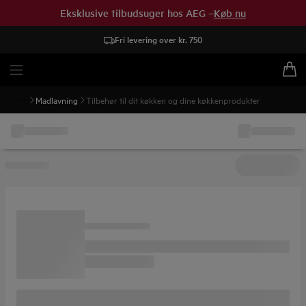
Eksklusive tilbudsuger hos AEG –
Køb nu
Fri levering over kr. 750
Madlavning
Tilbehør til dit køkken og dine køkkenprodukter