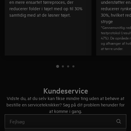
en mere ensartet tørreproces, der
understøtter en
reducerer folder i tøjet med op til 30%
reducerer rynke
samtidig med at de løsner tøjet.
30%, hvilket re
stryge
*Gennemsnitlig redu
testprotokol (result
47%). De opnåede r
og afhænger af hvil
at tørre under.
Kundeservice
Vidste du, at du selv kan fikse mindre ting uden at behøve at
bestille en serviceteknikker? Søg på dit problem herunder for
at komme i gang.
Skriv her for at søge efter supportartikler