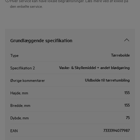
Hver service kan have lokale begrænsninger. Læs mere ved at klikke på
den enkelte service.
Grundlæggende specifikation
Tørrebolde
Type
Vaske- & Skyllemiddel + andet blødgøring
Specifikation 2
Uldbolde til tørretumbling
Øvrige kommentarer
155
Højde, mm
155
Bredde, mm
75
Dybde, mm
7333394077987
EAN