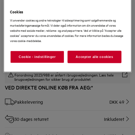
Cookies
M9YHODB2
Vi anvender cookies og andre teknologier til sideoptimering samt salgsfremmende og
Uldbolde til tørretumbling
markedsføringsmæssige formål. Vi deler også information om din anvendelse af vores
website med sociale medier, reklame- og analysepartnere. Ved at klikke på “Accepter alle
cookies” accepterer du vores anvendelse af cookies. For mere information bedes du besøge
vores cookie-meddelelse.
0 (0)
Cookie - indstillinger
Accepter alle cookies
Sikkerhedsinstruktioner og sikkerhedsadvarsler i henhold til EU
Forordning 2023/988 er anført i brugsvejledningen. Læs hele
brugsvejledningen for sikker brug af produktet.
VED DIREKTE ONLINE KØB FRA AEG:*
Pakkelevering
DKK 49
30 dages returret
Inkluderet