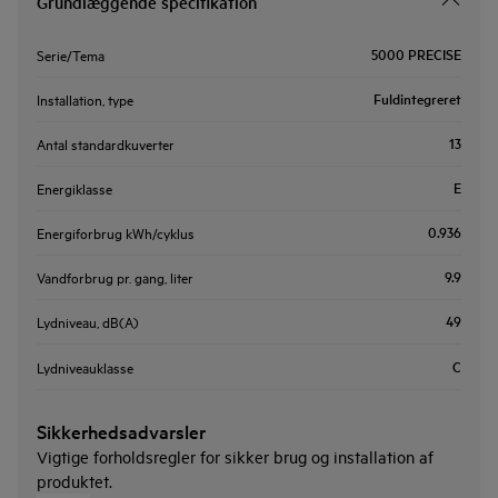
Grundlæggende specifikation
5000 PRECISE
Serie/Tema
Fuldintegreret
Installation, type
13
Antal standardkuverter
E
Energiklasse
0.936
Energiforbrug kWh/cyklus
9.9
Vandforbrug pr. gang, liter
49
Lydniveau, dB(A)
C
Lydniveauklasse
Sikkerhedsadvarsler
Vigtige forholdsregler for sikker brug og installation af
produktet.