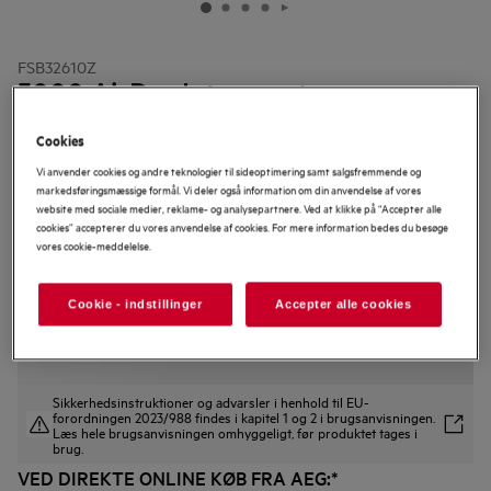
FSB32610Z
5000 AirDry Integreret
Opvaskemaskine 60 cm
Cookies
Vi anvender cookies og andre teknologier til sideoptimering samt salgsfremmende og
markedsføringsmæssige formål. Vi deler også information om din anvendelse af vores
website med sociale medier, reklame- og analysepartnere. Ved at klikke på “Accepter alle
cookies” accepterer du vores anvendelse af cookies. For mere information bedes du besøge
4.4 (44)
vores cookie-meddelelse.
Download Produktdatablad
Cookie - indstillinger
Accepter alle cookies
Sikkerhedsinstruktioner og advarsler i henhold til EU-
forordningen 2023/988 findes i kapitel 1 og 2 i brugsanvisningen.
Læs hele brugsanvisningen omhyggeligt, før produktet tages i
brug.
VED DIREKTE ONLINE KØB FRA AEG:*