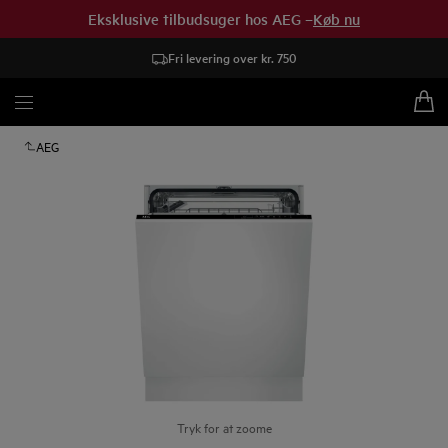
Eksklusive tilbudsuger hos AEG –
Køb nu
Fri levering over kr. 750
AEG
Tryk for at zoome