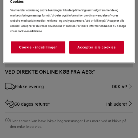
Cookies
Vi anvender cookies og andre teknologier til sideoptimering samt salgsfremmende og
markedsføringsmæssige formål. Vi deler også information om din anvendelse af vores
MCFB49ST
website med sociale medier, reklame- og analysepartnere. Ved at klikke på “Accepter alle
OdourClean Standard Kulfilter
cookies” accepterer du vores anvendelse af cookies. For mere information bedes du besøge
vores cookie-meddelelse.
0 (0)
Cookie - indstillinger
Accepter alle cookies
VED DIREKTE ONLINE KØB FRA AEG:*
Pakkelevering
DKK 49
30 dages returret
Inkluderet
Hver service kan have lokale begrænsninger. Læs mere ved at klikke på
den enkelte service.